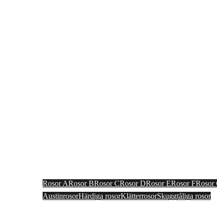
Välkom
Rosor A
Rosor B
Rosor C
Rosor D
Rosor E
Rosor F
Rosor
Austinrosor
Härdiga rosor
Klätterrosor
Skuggtåliga rosor