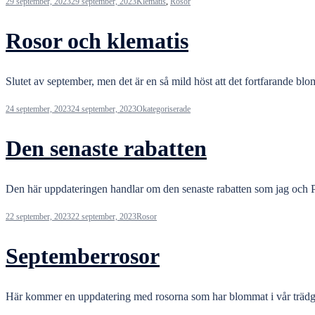
29 september, 2023
29 september, 2023
Klematis
,
Rosor
Rosor och klematis
Slutet av september, men det är en så mild höst att det fortfarande bl
24 september, 2023
24 september, 2023
Okategoriserade
Den senaste rabatten
Den här uppdateringen handlar om den senaste rabatten som jag och P
22 september, 2023
22 september, 2023
Rosor
Septemberrosor
Här kommer en uppdatering med rosorna som har blommat i vår trädgård