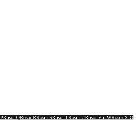
gårdsreportage.
 P
Rosor Q
Rosor R
Rosor S
Rosor T
Rosor U
Rosor V o W
Rosor X-Ö