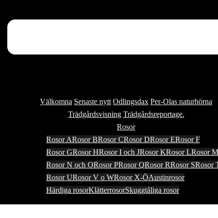
Välkomna
Senaste nytt
Odlingsdax
Per-Olas naturhörna
Trädgårdsvisning
Trädgårdsreportage.
Rosor
Rosor A
Rosor B
Rosor C
Rosor D
Rosor E
Rosor F
Rosor G
Rosor H
Rosor I och J
Rosor K
Rosor L
Rosor 
Rosor N och O
Rosor P
Rosor Q
Rosor R
Rosor S
Rosor 
Rosor U
Rosor V o W
Rosor X-Ö
Austinrosor
Härdiga rosor
Klätterrosor
Skuggtåliga rosor