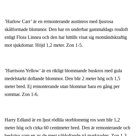
’Harlow Carr’ är en remonterande austinros med ljusrosa
skålformade blommor. Den har en underbar gammaldags rosdoft
enligt Flora Linnea och den har hittills visat sig motståndskraftig
mot sjukdomar. Höjd 1,2 meter. Zon 1-5.
’Harrisons Yellow’ är en rikligt blommande buskros med gula
medelstarkt doftande blommor. Den blir 2 meter hög och 1,5
meter bred. Ej remonterande utan blommar bara en gång per
sommar. Zon 1-6.
Harry Edland är en ljust rödlila storblommig ros som blir 1,2
meter hög och cirka 60 centimeter bred. Den är remonterande och
beskrivs som en av de mest väldoftande på marknaden. Zon 1-3.