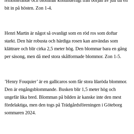
remonterande och blommar kontinuerligt från början av juli till en
bit in på hösten. Zon 1-4.
Henri Martin är något så ovanligt som en röd ros som doftar
starkt. Den här robusta och härdiga rosen kan användas som
klättrare och blir cirka 2,5 meter hög. Den blommar bara en gång
per säsong, men då med stora skålformade blommor. Zon 1-5.
’Henry Fouquier’ är en gallicaros som får stora lilaröda blommor.
Den är engångsblommande. Busken blir 1,5 meter hög och
ungefär lika bred. Blomman på bilden är kanske inte den mest
fördelaktiga, men den togs på Trädgårdsföreningen i Göteborg
sommaren 2024.