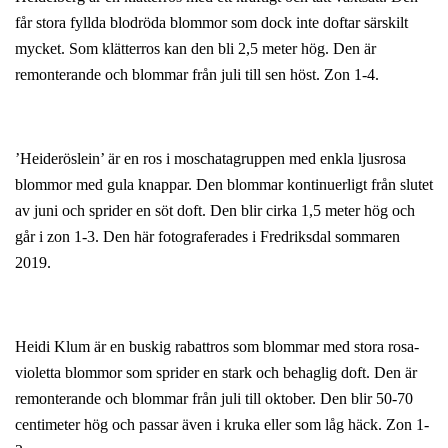
får stora fyllda blodröda blommor som dock inte doftar särskilt
mycket. Som klätterros kan den bli 2,5 meter hög. Den är
remonterande och blommar från juli till sen höst. Zon 1-4.
’Heideröslein’ är en ros i moschatagruppen med enkla ljusrosa
blommor med gula knappar. Den blommar kontinuerligt från slutet
av juni och sprider en söt doft. Den blir cirka 1,5 meter hög och
går i zon 1-3. Den här fotograferades i Fredriksdal sommaren
2019.
Heidi Klum är en buskig rabattros som blommar med stora rosa-
violetta blommor som sprider en stark och behaglig doft. Den är
remonterande och blommar från juli till oktober. Den blir 50-70
centimeter hög och passar även i kruka eller som låg häck. Zon 1-