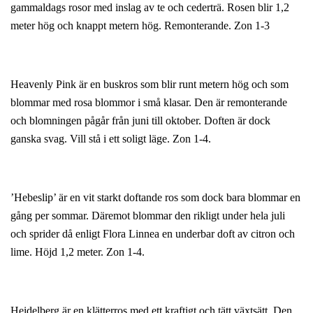
gammaldags rosor med inslag av te och cederträ. Rosen blir 1,2
meter hög och knappt metern hög. Remonterande. Zon 1-3
Heavenly Pink är en buskros som blir runt metern hög och som
blommar med rosa blommor i små klasar. Den är remonterande
och blomningen pågår från juni till oktober. Doften är dock
ganska svag. Vill stå i ett soligt läge. Zon 1-4.
’Hebeslip’ är en vit starkt doftande ros som dock bara blommar en
gång per sommar. Däremot blommar den rikligt under hela juli
och sprider då enligt Flora Linnea en underbar doft av citron och
lime. Höjd 1,2 meter. Zon 1-4.
Heidelberg är en klätterros med ett kraftigt och tätt växtsätt. Den