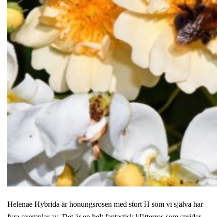
Helenae Hybrida är honungsrosen med stort H som vi själva har
fyra exemplar av. Det är en helt fantastisk klätterros som sprider