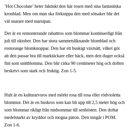
’Hot Chocolate’ heter faktiskt den här rosen med sina fantastiska
kronblad. Men om man ska förknippa den med sötsaker blir det
väl snarare med marsipan.
Det är en remonterande rabattros som blommar kontinuerligt från
juli till oktober. Den har stora sammetsliknande blomblad och
rostorange blomknoppar. Den har ett buskigt växtsätt, vilket gör
att den passar bra till marktäckare eller häck, men den duger också
fint som snittblomma. Den blir cirka 90 centimeter hög och doften
beskrivs som stark och fruktig. Zon 1-5.
Hult är en kulturarvsros med mörkt rosa till rosa eller rödvioletta
blommor. Det är en buskros som kan bli upp till 2,5 meter hög och
som blommar rikligt från midsommar till senhösten. Den doftar
medelstarkt av kryddor och mogna päron. Den inngår i POM.
Zon 1-6.