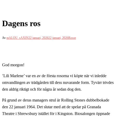
Dagens ros
Av
mALOU_sAXIN
22 januari, 2026
22 januari, 2026
Rosor
God morgon!
’Lili Marlene’ var en av de första rosorna vi köpte när vi inledde
omvandlingen av trädgården till dess nuvarande form. Tyvärr trivdes
den aldrig riktigt och för några år sedan dog den.
På grund av deras managers strul är Rolling Stones dubbelbokade
den 22 januari 1964. Det slutar med att de spelar på Granada
Theatre i Shrewsbury istället för i Kingston. Biosalongen öppnade