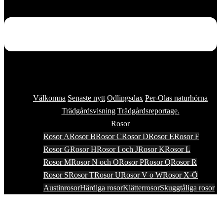
Välkomna
Senaste nytt
Odlingsdax
Per-Olas naturhörna
Trädgårdsvisning
Trädgårdsreportage.
Rosor
Rosor A
Rosor B
Rosor C
Rosor D
Rosor E
Rosor F
Rosor G
Rosor H
Rosor I och J
Rosor K
Rosor L
Rosor M
Rosor N och O
Rosor P
Rosor Q
Rosor R
Rosor S
Rosor T
Rosor U
Rosor V o W
Rosor X-Ö
Austinrosor
Härdiga rosor
Klätterrosor
Skuggtåliga rosor