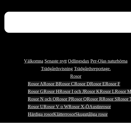
Välkomna
Senaste nytt
Odlingsdax
Per-Olas naturhörna
Trädgårdsvisning
Trädgårdsreportage.
Rosor
Rosor A
Rosor B
Rosor C
Rosor D
Rosor E
Rosor F
Rosor G
Rosor H
Rosor I och J
Rosor K
Rosor L
Rosor 
Rosor N och O
Rosor P
Rosor Q
Rosor R
Rosor S
Rosor 
Rosor U
Rosor V o W
Rosor X-Ö
Austinrosor
Härdiga rosor
Klätterrosor
Skuggtåliga rosor