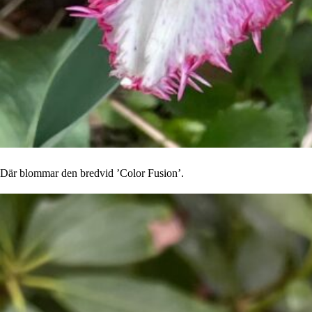
Där blommar den bredvid ’Color Fusion’.