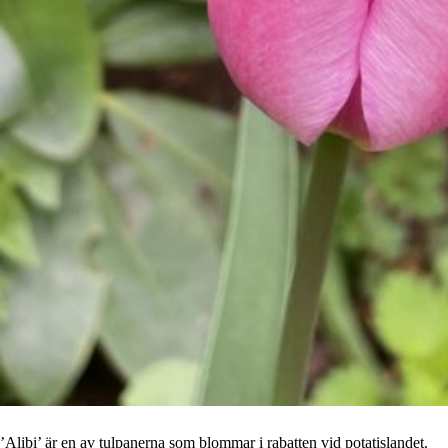
’Alibi’ är en av tulpanerna som blommar i rabatten vid potatislandet.