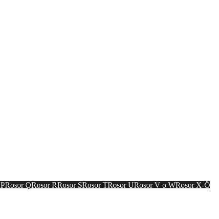
gårdsreportage.
 P
Rosor Q
Rosor R
Rosor S
Rosor T
Rosor U
Rosor V o W
Rosor X-Ö