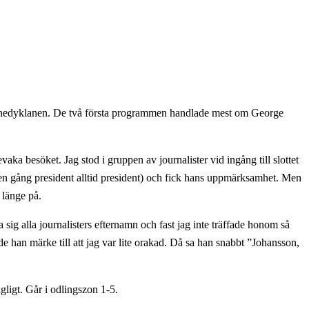
Kennedyklanen. De två första programmen handlade mest om George
aka besöket. Jag stod i gruppen av journalister vid ingång till slottet
n en gång president alltid president) och fick hans uppmärksamhet. Men
 länge på.
ra sig alla journalisters efternamn och fast jag inte träffade honom så
e han märke till att jag var lite orakad. Då sa han snabbt ”Johansson,
ligt. Går i odlingszon 1-5.