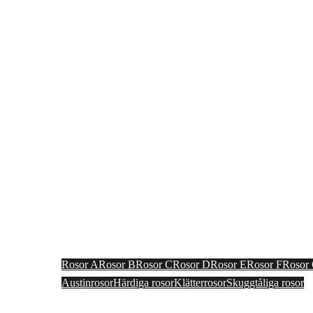
Välkom
Rosor A
Rosor B
Rosor C
Rosor D
Rosor E
Rosor F
Rosor
Austinrosor
Härdiga rosor
Klätterrosor
Skuggtåliga rosor