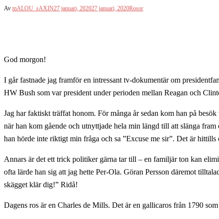
Av
mALOU_sAXIN
27 januari, 2020
27 januari, 2020
Rosor
God morgon!
I går fastnade jag framför en intressant tv-dokumentär om presiden
HW Bush som var president under perioden mellan Reagan och Clint
Jag har faktiskt träffat honom. För många år sedan kom han på besök til
när han kom gående och utnyttjade hela min längd till att slänga fram 
han hörde inte riktigt min fråga och sa ”Excuse me sir”. Det är hittills
Annars är det ett trick politiker gärna tar till – en familjär ton kan eli
ofta lärde han sig att jag hette Per-Ola. Göran Persson däremot tillta
skägget klär dig!” Ridå!
Dagens ros är en Charles de Mills. Det är en gallicaros från 1790 so