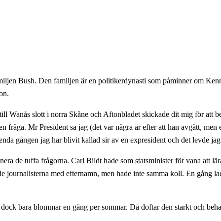
tfamiljen Bush. Den familjen är en politikerdynasti som påminner om 
on.
l Wanås slott i norra Skåne och Aftonbladet skickade dit mig för att bev
en fråga. Mr President sa jag (det var några år efter att han avgått, me
 enda gången jag har blivit kallad sir av en expresident och det levde jag
minera de tuffa frågorna. Carl Bildt hade som statsminister för vana att lä
lade journalisterna med efternamn, men hade inte samma koll. En gång lad
m dock bara blommar en gång per sommar. Då doftar den starkt och behag